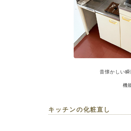
昔懐かしい瞬
機
キッチンの化粧直し