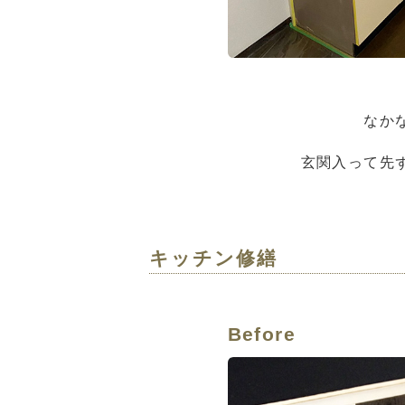
なか
玄関入って先
キッチン修繕
Before