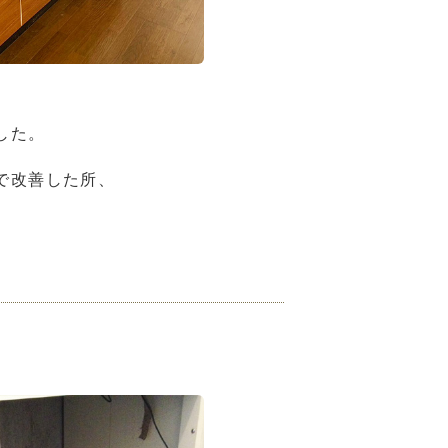
した。
で改善した所、